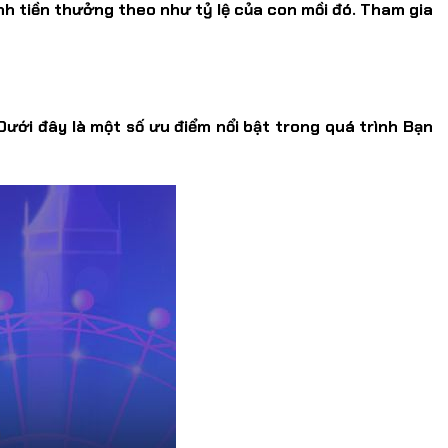
tính tiền thưởng theo như tỷ lệ của con mồi đó. Tham gia
Dưới đây là một số ưu điểm nổi bật trong quá trình Bạn