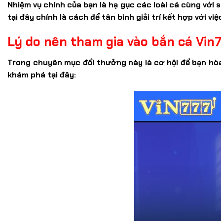
Nhiệm vụ chính của bạn là hạ gục các loài cá cùng với s
tại đây chính là cách để tân binh giải trí kết hợp với vi
Lý do nên tham gia vào bắn cá Vin
Trong chuyên mục đổi thưởng này là cơ hội để bạn hòa 
khám phá tại đây: