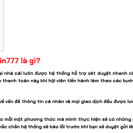
in777 là gì?
tại nhà cái luôn được hệ thống hỗ trợ xét duyệt nhanh c
h thanh toán này khi hội viên tiến hành làm theo các bướ
 vấn đề thông tin cá nhân và mọi giao dịch đều được lưu
ào mỗi một phương thức mà mình thực hiện sẽ có những 
ắc chắn hệ thống sẽ báo lỗi trước khi bạn sẽ duyệt gửi lê