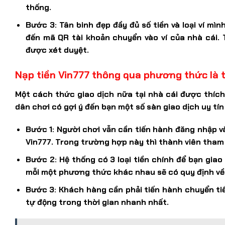
thống.
Bước 3: Tân binh đẹp đầy đủ số tiền và loại ví mì
đến mã QR tài khoản chuyển vào ví của nhà cái. 
được xét duyệt.
Nạp tiền Vin777 thông qua phương thức là 
Một cách thức giao dịch nữa tại nhà cái được thích
dân chơi có gợi ý đến bạn một số sàn giao dịch uy tí
Bước 1: Người chơi vẫn cần tiến hành đăng nhập và
Vin777
. Trong trường hợp này thì thành viên tham
Bước 2: Hệ thống có 3 loại tiền chính để bạn giao
mỗi một phương thức khác nhau sẽ có quy định về m
Bước 3: Khách hàng cần phải tiến hành chuyển tiền
tự động trong thời gian nhanh nhất.