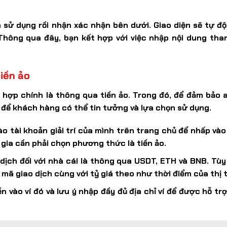
nh sử dụng rồi nhận xác nhận bên dưới. Giao diện sẽ tự 
Thông qua đây, bạn kết hợp với việc nhập nội dung tha
tiền ảo
 hợp chính là thông qua tiền ảo. Trong đó, để đảm bảo a
n để khách hàng có thể tin tưởng và lựa chọn sử dụng.
o tài khoản giải trí của mình trên trang chủ để nhấp và
 gia cần phải chọn phương thức là tiền ảo.
 dịch đối với nhà cái là thông qua USDT, ETH và BNB. Tù
ã giao dịch cùng với tỷ giá theo như thời điểm của thị 
 vào ví đó và lưu ý nhập đầy đủ địa chỉ ví để được hỗ tr