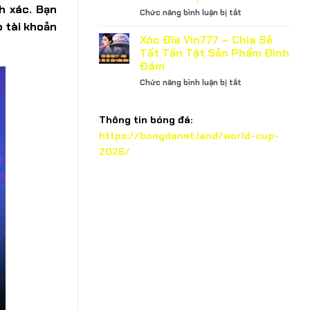
Bí
Chuẩn
h xác. Bạn
ở
Chức năng bình luận bị tắt
Kíp
Cao
Nuôi
Chiến
o tài khoản
Thủ
Bạch
Thắng
Xóc Đĩa Vin777 – Chia Sẻ
Thủ
Chuẩn
Tất Tần Tật Sản Phẩm Đình
Lô
Cao
Đám
Khung
Thủ
ở
Chức năng bình luận bị tắt
2
Xóc
Ngày
Đĩa
–
Vin777
Bật
Thông tin bóng đá:
–
Mí
https://bongdanet.land/world-cup-
Chia
Chi
2026/
Sẻ
Tiết
Tất
Chiến
Tần
Thuật
Tật
Sản
Phẩm
Đình
Đám