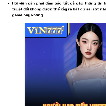
Hội viên cần phải đảm bảo tất cả các thông tin 
tuyệt đối không được thể xảy ra bất cứ sai sót nà
game hay không.