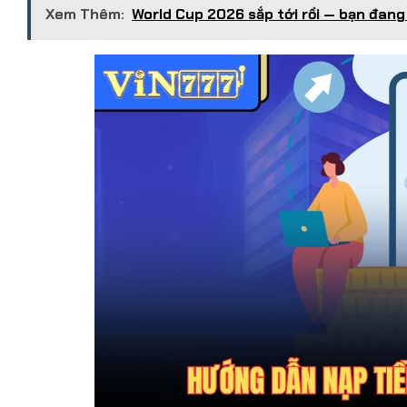
Xem Thêm:
World Cup 2026 sắp tới rồi — bạn đang