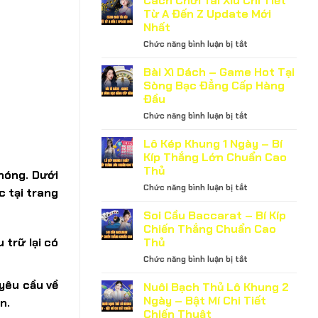
Cách Chơi Tài Xỉu Chi Tiết
Mậu
đang
Từ A Đến Z Update Mới
Binh
chờ
Nhất
–
xem
ở
Chức năng bình luận bị tắt
Chi
ai?
Cách
Tiết
Chơi
Từ
Bài Xì Dách – Game Hot Tại
Tài
A
Sòng Bạc Đẳng Cấp Hàng
Xỉu
Đến
Đầu
Chi
Z
ở
Chức năng bình luận bị tắt
Tiết
Cho
Bài
Từ
Newbie
Xì
A
Lô Kép Khung 1 Ngày – Bí
Dách
Đến
Kíp Thắng Lớn Chuẩn Cao
–
Z
Thủ
hóng. Dưới
Game
Update
ở
Chức năng bình luận bị tắt
Hot
Mới
c tại trang
Lô
Tại
Nhất
Kép
Sòng
Soi Cầu Baccarat – Bí Kíp
Khung
Bạc
Chiến Thắng Chuẩn Cao
1
Đẳng
Thủ
 trữ lại có
Ngày
Cấp
ở
Chức năng bình luận bị tắt
–
Hàng
Soi
Bí
Đầu
Cầu
yêu cầu về
Kíp
Nuôi Bạch Thủ Lô Khung 2
Baccarat
Thắng
Ngày – Bật Mí Chi Tiết
n.
–
Lớn
Chiến Thuật