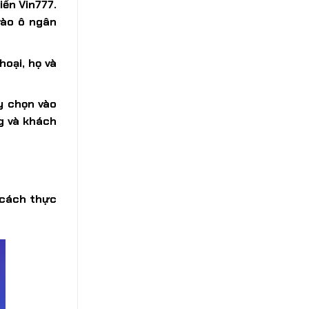
iền Vin777
.
vào ô ngân
oại, họ và
y chọn vào
g và khách
 cách thực