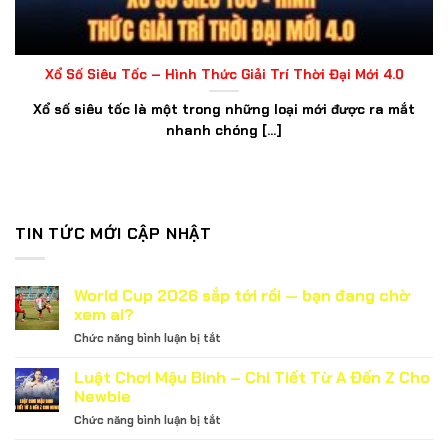
Xổ Số Siêu Tốc – Hình Thức Giải Trí Thời Đại Mới 4.0
Xổ số siêu tốc là một trong những loại mới được ra mắt
nhanh chóng [...]
TIN TỨC MỚI CẬP NHẬT
World Cup 2026 sắp tới rồi — bạn đang chờ
xem ai?
ở
Chức năng bình luận bị tắt
World
Cup
Luật Chơi Mậu Binh – Chi Tiết Từ A Đến Z Cho
2026
Newbie
sắp
ở
Chức năng bình luận bị tắt
tới
Luật
rồi