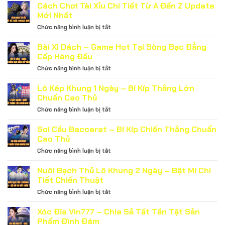
Chơi
Cách Chơi Tài Xỉu Chi Tiết Từ A Đến Z Update
—
Mậu
bạn
Mới Nhất
Binh
đang
ở
Chức năng bình luận bị tắt
–
chờ
Cách
Chi
xem
Chơi
Bài Xì Dách – Game Hot Tại Sòng Bạc Đẳng
Tiết
ai?
Tài
Từ
Cấp Hàng Đầu
Xỉu
A
ở
Chức năng bình luận bị tắt
Chi
Đến
Bài
Tiết
Z
Xì
Lô Kép Khung 1 Ngày – Bí Kíp Thắng Lớn
Từ
Cho
Dách
A
Chuẩn Cao Thủ
Newbie
–
Đến
ở
Chức năng bình luận bị tắt
Game
Z
Lô
Hot
Update
Kép
Soi Cầu Baccarat – Bí Kíp Chiến Thắng Chuẩn
Tại
Mới
Khung
Sòng
Cao Thủ
Nhất
1
Bạc
ở
Chức năng bình luận bị tắt
Ngày
Đẳng
Soi
–
Cấp
Cầu
Nuôi Bạch Thủ Lô Khung 2 Ngày – Bật Mí Chi
Bí
Hàng
Baccarat
Kíp
Tiết Chiến Thuật
Đầu
–
Thắng
ở
Chức năng bình luận bị tắt
Bí
Lớn
Nuôi
Kíp
Chuẩn
Bạch
Xóc Đĩa Vin777 – Chia Sẻ Tất Tần Tật Sản
Chiến
Cao
Thủ
Thắng
Phẩm Đình Đám
Thủ