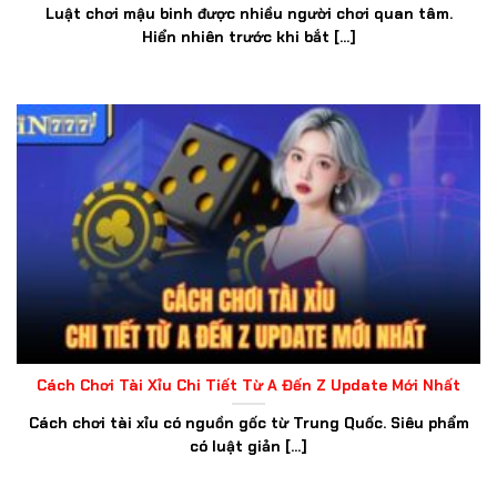
Luật chơi mậu binh được nhiều người chơi quan tâm.
Hiển nhiên trước khi bắt [...]
Cách Chơi Tài Xỉu Chi Tiết Từ A Đến Z Update Mới Nhất
Cách chơi tài xỉu có nguồn gốc từ Trung Quốc. Siêu phẩm
có luật giản [...]