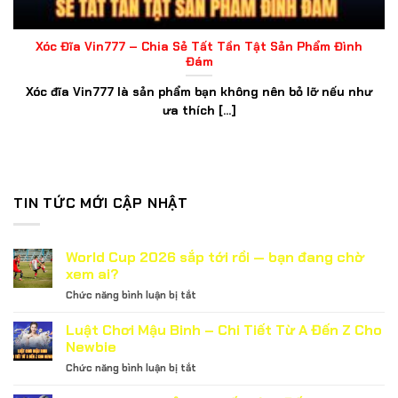
Xóc Đĩa Vin777 – Chia Sẻ Tất Tần Tật Sản Phẩm Đình
Đám
Xóc đĩa Vin777 là sản phẩm bạn không nên bỏ lỡ nếu như
ưa thích [...]
TIN TỨC MỚI CẬP NHẬT
World Cup 2026 sắp tới rồi — bạn đang chờ
xem ai?
ở
Chức năng bình luận bị tắt
World
Cup
Luật Chơi Mậu Binh – Chi Tiết Từ A Đến Z Cho
2026
Newbie
sắp
ở
Chức năng bình luận bị tắt
tới
Luật
rồi
Chơi