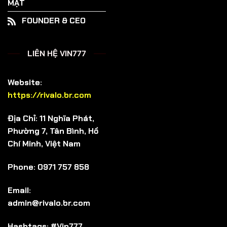
MẬT
FOUNDER & CEO
LIÊN HỆ VIN777
Website:
https://rivalo.br.com
Địa Chỉ: 11 Nghĩa Phát,
Phường 7, Tân Bình, Hồ
Chí Minh, Việt Nam
Phone: 0971 757 858
Email:
admin@rivalo.br.com
Hashtags: #Vin777