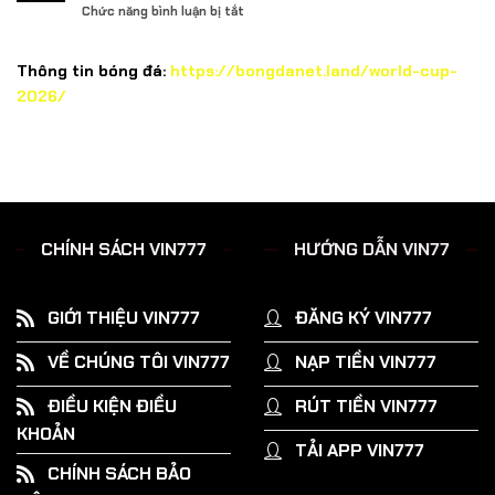
ở
Chức năng bình luận bị tắt
Khung
Cao
Xóc
2
Thủ
Đĩa
Ngày
Vin777
Thông tin bóng đá:
https://bongdanet.land/world-cup-
–
–
Bật
2026/
Chia
Mí
Sẻ
Chi
Tất
Tiết
Tần
Chiến
Tật
Thuật
Sản
Phẩm
Đình
CHÍNH SÁCH VIN777
HƯỚNG DẪN VIN77
Đám
GIỚI THIỆU VIN777
ĐĂNG KÝ VIN777
VỀ CHÚNG TÔI VIN777
NẠP TIỀN VIN777
ĐIỀU KIỆN ĐIỀU
RÚT TIỀN VIN777
KHOẢN
TẢI APP VIN777
CHÍNH SÁCH BẢO