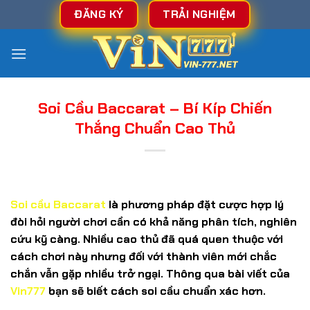
Bỏ
ĐĂNG KÝ
TRẢI NGHIỆM
qua
nội
dung
Soi Cầu Baccarat – Bí Kíp Chiến
Thắng Chuẩn Cao Thủ
Soi cầu Baccarat
là phương pháp đặt cược hợp lý
đòi hỏi người chơi cần có khả năng phân tích, nghiên
cứu kỹ càng. Nhiều cao thủ đã quá quen thuộc với
cách chơi này nhưng đối với thành viên mới chắc
chắn vẫn gặp nhiều trở ngại. Thông qua bài viết của
Vin777
bạn sẽ biết cách soi cầu chuẩn xác hơn.