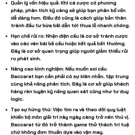
Quản lý vốn hiệu quả: Khi cá cược có phương
pháp, phân tích kỹ càng sẽ giúp bạn phân bổ vốn
dễ dàng hơn. Điều đó cũng là cách giúp bản thân
tránh đầu tư bừa bãi dẫn tới thua lỗ nhanh chóng.
Hạn chế rủi ro: Nhận diện cầu là cơ sở tránh cược
vào các ván bài bẻ cầu hoặc kết quả bất thường.
Đây là cơ sở quan trọng giúp người giảm thiểu rủi
ro phát sinh.
Nâng cao kinh nghiệm: Nếu muốn soi cầu
Baccarat bạn cần phải có sự kiên nhẫn, tập trung
cùng khả năng phân tích. Đây là cơ sở giúp khách
hàng rèn luyện kỹ năng quan sát cũng như tư duy
logic.
Tạo sự hứng thú: Việc tìm ra và theo dõi quy luật
khiến bộ môn giải trí này ngày càng trở nên thú vị.
Baccarat từ đó trở thành game thử thách trí tuệ
chứ không đơn thuần dựa vào vận may.