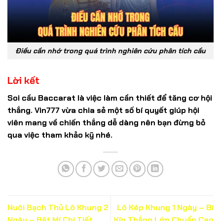
Điều cần nhớ trong quá trình nghiên cứu phân tích cầu
Lời kết
Soi cầu Baccarat
là việc làm cần thiết để tăng cơ hội
thắng. Vin777 vừa chia sẻ một số bí quyết giúp hội
viên mang về chiến thắng dễ dàng nên bạn đừng bỏ
qua việc tham khảo kỹ nhé.
Nuôi Bạch Thủ Lô Khung 2
Lô Kép Khung 1 Ngày – Bí
Ngày – Bật Mí Chi Tiết
Kíp Thắng Lớn Chuẩn Cao