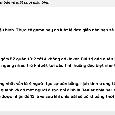
ơ bản về luật chơi mậu binh
ậu binh. Thực tế game này có luật lệ đơn giản nên bạn sẽ
 gồm 52 quân từ 2 tới A không có Joker. Giá trị các quân
trị ngang nhau trừ khi xét tới các tình huống đặc biệt như
g nhất vẫn là 4 người tạo sự cân bằng, kịch tính trong t
 quanh và có một người được chỉ định là Dealer chia bài. 
 được nhận đủ 13 lá và sau khi chia bài sẽ có khoảng thời