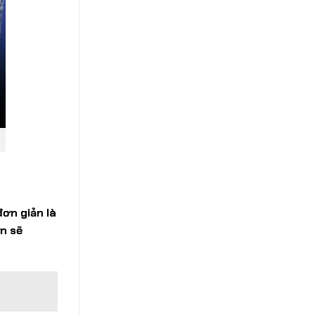
đơn giản là
ơn sẽ