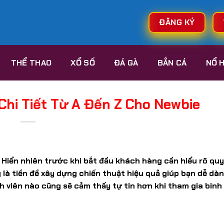
ĐĂNG KÝ
THỂ THAO
XỔ SỐ
ĐÁ GÀ
BẮN CÁ
NỔ 
Chi Tiết Từ A Đến Z Cho Newbie
Hiển nhiên trước khi bắt đầu khách hàng cần hiểu rõ quy
g là tiền đề xây dựng chiến thuật hiệu quả giúp bạn dễ dà
 viên nào cũng sẽ cảm thấy tự tin hơn khi tham gia binh