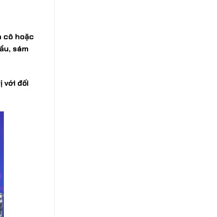
m cô hoặc
hầu, sám
 với đối