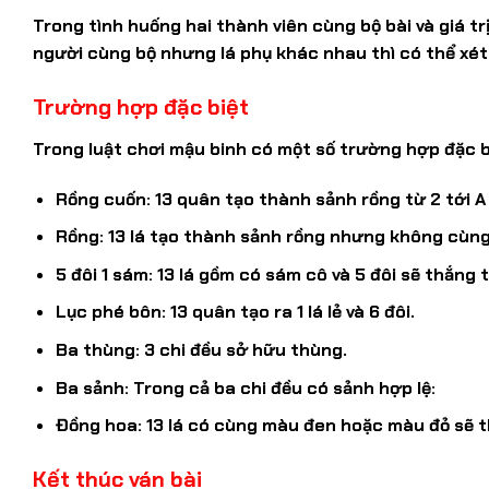
Trong tình huống hai thành viên cùng bộ bài và giá tr
người cùng bộ nhưng lá phụ khác nhau thì có thể xét
Trường hợp đặc biệt
Trong luật chơi mậu binh có một số trường hợp đặc bi
Rồng cuốn: 13 quân tạo thành sảnh rồng từ 2 tới A
Rồng: 13 lá tạo thành sảnh rồng nhưng không cùng
5 đôi 1 sám: 13 lá gồm có sám cô và 5 đôi sẽ thắng 
Lục phé bôn: 13 quân tạo ra 1 lá lẻ và 6 đôi.
Ba thùng: 3 chi đều sở hữu thùng.
Ba sảnh: Trong cả ba chi đều có sảnh hợp lệ:
Đồng hoa: 13 lá có cùng màu đen hoặc màu đỏ sẽ t
Kết thúc ván bài