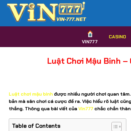
Bỏ
qua
nội
dung
CASINO
VIN777
Luật Chơi Mậu Binh – 
Luật chơi mậu binh
được nhiều người chơi quan tâm. 
bản mà sân chơi cá cược đề ra. Việc hiểu rõ luật cũn
thắng. Thông qua bài viết của
Vin777
chắc chắn thành
Table of Contents