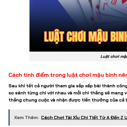
Luật chơi mậu
Cách tính điểm trong luật chơi mậu binh nê
Sau khi tất cả người tham gia sắp xếp bài thành công
so sánh từng chi với nhau và mỗi chi thắng sẽ mang v
thắng chung cuộc và nhận được tiền thưởng của cả 
Xem Thêm:
Cách Chơi Tài Xỉu Chi Tiết Từ A Đến Z